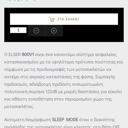
ΣΤΟ ΚΑΛΆΘΙ
Ο ELSER
800V1
είναι ένα καινοτόμο σύστημα ασφαλείας
κατασκευασμένο με τα υψηλότερα πρότυπα ποιότητας και
σύμφωνα με τις προδιαγραφές των μοτοσυκλετών να
αντέχει στις ακραίες καταστάσεις της φύσης. Συμπαγής
σχεδιασμός, αδιάβροχη σχεδίαση, ενσωματωμένη
πολυτονική σειρήνα 122dB µε μικρές διαστάσεις για εύκολη
και αθέατη τοποθέτηση στον περιορισμένο χώρο της
μοτοσυκλέτας.
Αυτόματη διαμόρφωση
SLEEP MODE
όταν ο διακόπτης
ανάφλεξης της μοτοσικλέτας είναι κλειστός, στη θέση OFF.